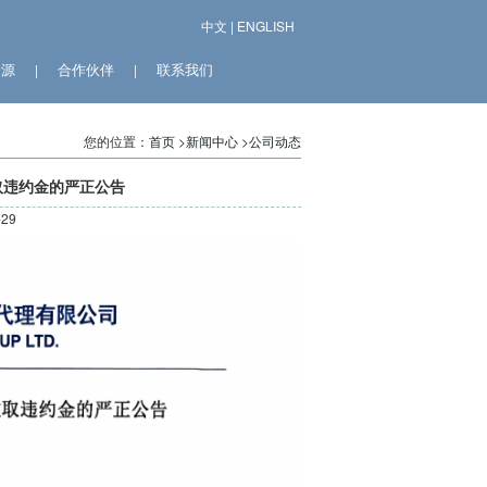
中文
|
ENGLISH
资源
合作伙伴
联系我们
|
|
您的位置：
首页
>
新闻中心
>
公司动态
取违约金的严正公告
29