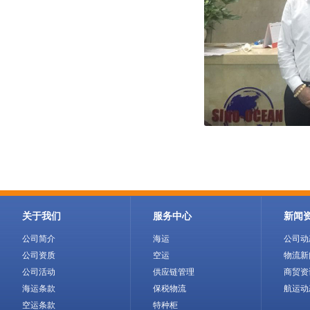
关于我们
服务中心
新闻
公司简介
海运
公司动
公司资质
空运
物流新
公司活动
供应链管理
商贸资
海运条款
保税物流
航运动
空运条款
特种柜